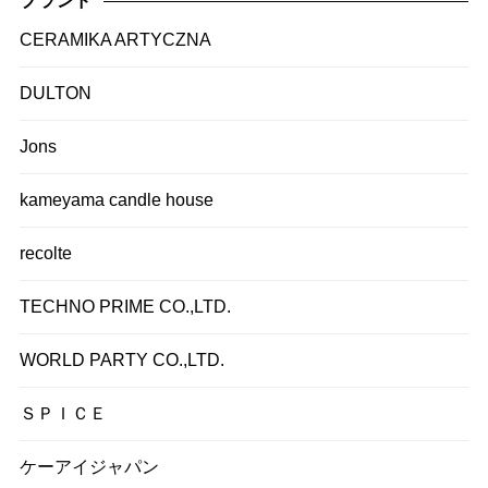
ブランド
CERAMIKA ARTYCZNA
DULTON
Jons
kameyama candle house
recolte
TECHNO PRIME CO.,LTD.
WORLD PARTY CO.,LTD.
ＳＰＩＣＥ
ケーアイジャパン