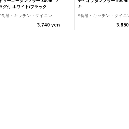
トゥーゴータンブラー 360ml プ
デイオフタンブラー 500ml
ラグ付 ホワイト/ブラック
キ
#食器・キッチン・ダイニング
#アウトドア
#KINTO
3,740 yen
3,85