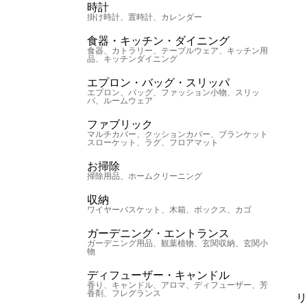
時計
掛け時計、置時計、カレンダー
食器・キッチン・ダイニング
食器、カトラリー、テーブルウェア、キッチン用
品、キッチンダイニング
エプロン・バッグ・スリッパ
エプロン、バッグ、ファッション小物、スリッ
パ、ルームウェア
TO デイオフタンブラー 500ml
ファブリック
マルチカバー、クッションカバー、ブランケット
スローケット、ラグ、フロアマット
お掃除
掃除用品、ホームクリーニング
収納
ワイヤーバスケット、木箱、ボックス、カゴ
ガーデニング・エントランス
ガーデニング用品、観葉植物、玄関収納、玄関小
物
ディフューザー・キャンドル
香り、キャンドル、アロマ、ディフューザー、芳
香剤、フレグランス
リ