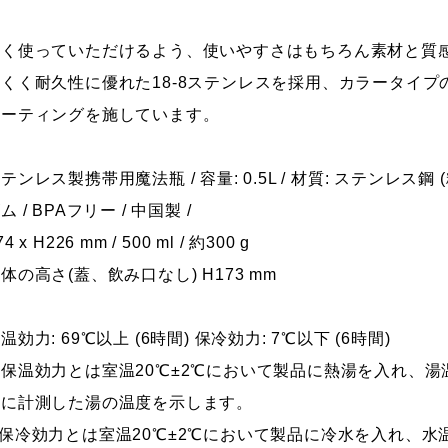
永く使っていただけるよう、使いやすさはもちろん素材と質
にくく耐久性に優れた18-8ステンレスを採用、カラータイ
コーティングを施しています。
テンレス製携帯用魔法瓶 / 容量: 0.5L / 材質: ステンレ
ム / BPAフリー / 中国製 /
74 x H226 mm / 500 ml / 約300 g
体の高さ(蓋、飲み口なし) H173 mm
温効力: 69℃以上 (6時間) 保冷効力: 7℃以下 (6時間)
保温効力とは室温20℃±2℃において製品に熱湯を入れ、湯
後に計測した湯の温度を示します。
保冷効力とは室温20℃±2℃において製品に冷水を入れ、水