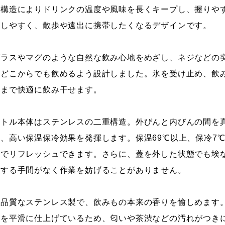
重構造によりドリンクの温度や風味を長くキープし、握りや
がしやすく、散歩や遠出に携帯したくなるデザインです。
グラスやマグのような自然な飲み心地をめざし、ネジなどの突
度どこからでも飲めるよう設計しました。氷を受け止め、飲
後まで快適に飲み干せます。
ボトル本体はステンレスの二重構造。外びんと内びんの間を
ぎ、高い保温保冷効果を発揮します。保温69℃以上、保冷7
度でリフレッシュできます。さらに、蓋を外した状態でも埃
閉する手間がなく作業を妨げることがありません。
高品質なステンレス製で、飲みもの本来の香りを愉しめます
面を平滑に仕上げているため、匂いや茶渋などの汚れがつき