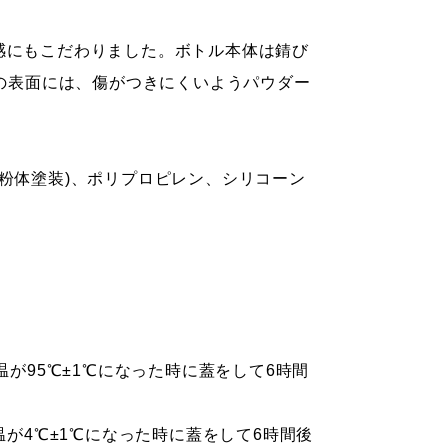
感にもこだわりました。ボトル本体は錆び
プの表面には、傷がつきにくいようパウダー
ス鋼 (粉体塗装)、ポリプロピレン、シリコーン
温が95℃±1℃になった時に蓋をして6時間
温が4℃±1℃になった時に蓋をして6時間後