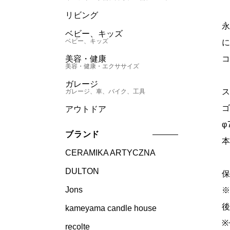
リビング
ベビー、キッズ
ベビー、キッズ
美容・健康
美容・健康・エクササイズ
ガレージ
ス
ガレージ、車、バイク、工具
ゴ
アウトドア
φ
ブランド
本
CERAMIKA ARTYCZNA
DULTON
保
Jons
※
kameyama candle house
※
recolte