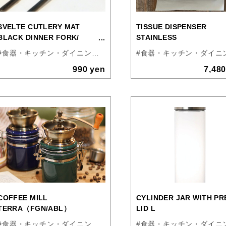
SVELTE CUTLERY MAT
TISSUE DISPENSER
BLACK DINNER FORK/
STAINLESS
DINNER KNIFE/ DINNER
#食器・キッチン・ダイニング
#DULTON
SPOON
990 yen
7,48
COFFEE MILL
CYLINDER JAR WITH PR
TERRA（FGN/ABL）
LID L
#食器・キッチン・ダイニング
#アウトドア
#DULTON