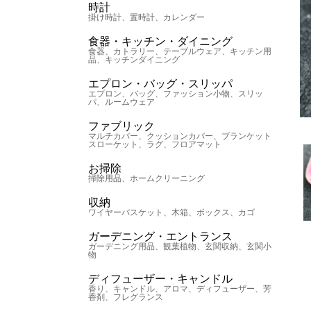
時計
掛け時計、置時計、カレンダー
食器・キッチン・ダイニング
食器、カトラリー、テーブルウェア、キッチン用
品、キッチンダイニング
エプロン・バッグ・スリッパ
エプロン、バッグ、ファッション小物、スリッ
パ、ルームウェア
LTE CUTLERY MAT BLACK
ファブリック
マルチカバー、クッションカバー、ブランケット
スローケット、ラグ、フロアマット
お掃除
掃除用品、ホームクリーニング
収納
ワイヤーバスケット、木箱、ボックス、カゴ
ガーデニング・エントランス
ガーデニング用品、観葉植物、玄関収納、玄関小
物
ディフューザー・キャンドル
香り、キャンドル、アロマ、ディフューザー、芳
香剤、フレグランス