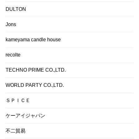
DULTON
Jons
kameyama candle house
recolte
TECHNO PRIME CO.,LTD.
WORLD PARTY CO.,LTD.
ＳＰＩＣＥ
ケーアイジャパン
不二貿易