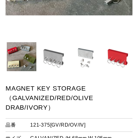
Y/
G
G
ダ
MAGNET KEY STORAGE
（GALVANIZED/RED/OLIVE
DRAB/IVORY）
品番
121-375[GV/RD/OV/IV]