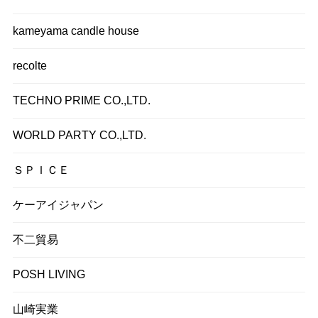
kameyama candle house
recolte
TECHNO PRIME CO.,LTD.
WORLD PARTY CO.,LTD.
ＳＰＩＣＥ
ケーアイジャパン
不二貿易
POSH LIVING
山崎実業